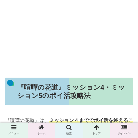
『喧嘩の花道』ミッション4・ミッ
ション5のポイ活攻略法
『喧嘩の花道』は、
ミッション４まででポイ活を終えるこ
とを強くおすすめする案件
ですが、このページでは
ミッシ
メニュー
ホーム
検索
トップ
サイドバー
ョン４・５のどちらを目指す方にも役立つ攻略法
を、詳し