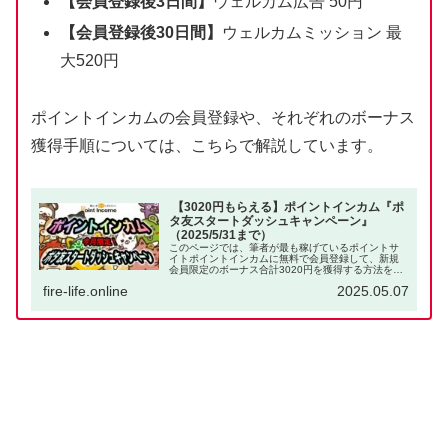
【会員登録後3日間】
ウェルカム広告 50円
【会員登録後30日間】
ウェルカムミッション 最
大520円
ポイントインカムの会員登録や、それぞれのボーナス
獲得手順については、こちらで解説しています。
【3020円もらえる】ポイントインカム『ポ
タ友スタートダッシュキャンペーン』
（2025/5/31まで）
このページでは、筆者が最も稼げているポイントサ
イトポイントインカムに無料で会員登録して、新規
会員限定のボーナス合計3020円を獲得する方法を解
説します。ポイ活で年間500万円稼ぎ、FIREを達成
fire-life.online
2025.05.07
してポイ活だけで生活している筆者が、ポイ活初心...