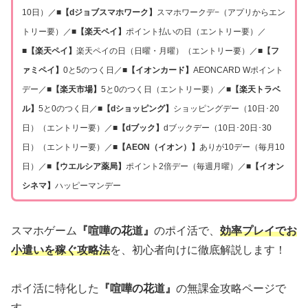
10日）／
■【dジョブスマホワーク】
スマホワークデ−（アプリからエン
トリー要）／
■【楽天ペイ】
ポイント払いの日（エントリー要）／
■【楽天ペイ】
楽天ペイの日（日曜・月曜）（エントリー要）／
■【フ
ァミペイ】
0と5のつく日／
■【イオンカード】
AEONCARD Wポイント
デー／
■【楽天市場】
5と0のつく日（エントリー要）／
■【楽天トラベ
ル】
5と0のつく日／
■【dショッピング】
ショッピングデー（10日･20
日）（エントリー要）／
■【dブック】
dブックデー（10日･20日･30
日）（エントリー要）／
■【AEON（イオン）】
ありが10デー（毎月10
日）／
■【ウエルシア薬局】
ポイント2倍デー（毎週月曜）／
■【イオン
シネマ】
ハッピーマンデー
スマホゲーム
『
喧嘩の花道
』
のポイ活で、
効率プレイでお
小遣いを稼ぐ攻略法
を、初心者向けに徹底解説します！
ポイ活に特化した
『喧嘩の花道』
の無課金攻略ページで
す。