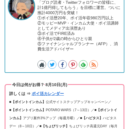
「ブログ読者・Twitterフォロワーの皆様に、
計1億円得してもらう」を目標に運営。ついに
推計4000万円を突破！
①ポイ活歴20年、ポイ活年収980万円以上
②モッピーMVP・インカム大使・ポイ活講師
としてメディア出演歴あり
③ポイ活でFIRE済み
④子供が2歳の時からひとり親
⑤ファイナンシャルプランナー（AFP）、消
費生活アドバイザー
今日は何がお得？ 8月10日(月)
詳しくは ⇒
ポイ活カレンダー
■【ポイントインカム】
公式サイトステップアップキャンペーン／
■【ポイントインカム】
POTARO WARS（7～13日）／
■【ポイントイ
ンカム】
アプリ案件3%アップ（毎週月曜）／
■【ハピタス】
ハピタス
デー（8～10日）／
■【ちょびリッチ】
ちょびリッチ高還元DAY（毎月