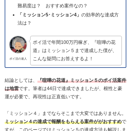
難易度は？ おすすめ案件なの？
「
ミッション5･ミッション4
」
の効率的な達成方
法は？
ポイ活で年間100万円稼ぎ、『喧嘩の花
道』はミッション５まで達成した僕が、
こんな疑問にお答えするよ！
ポイ活の達人
結論としては、
『喧嘩の花道』ミッション５のポイ活案件
は地雷
です。筆者は44日で達成できましたが、根性と豪
運が必要で、再現性は正直低いです。
「ミッション４」までならそこまで大変ではありません。
ミッション４の達成で報酬をもらえる案件ががおすすめ
で
すが、このページではミッション５の達成方法も解説しま