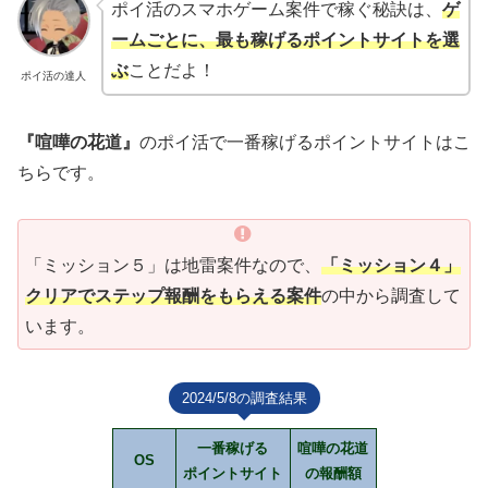
ポイ活のスマホゲーム案件で稼ぐ秘訣は、
ゲ
ームごとに、最も稼げるポイントサイトを選
ぶ
ことだよ！
ポイ活の達人
『喧嘩の花道』
のポイ活で一番稼げるポイントサイトはこ
ちらです。
「ミッション５」は地雷案件なので、
「ミッション４」
クリアでステップ報酬をもらえる案件
の中から調査して
います。
2024/5/8の調査結果
一番稼げる
喧嘩の花道
OS
ポイントサイト
の報酬額