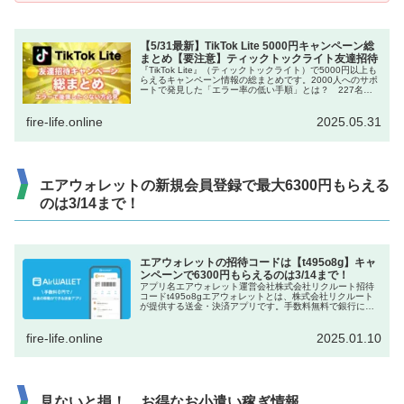
【5/31最新】TikTok Lite 5000円キャンペーン総
まとめ【要注意】ティックトックライト友達招待
『TikTok Lite』（ティックトックライト）で5000円以上も
らえるキャンペーン情報の総まとめです。2000人へのサポ
ートで発見した「エラー率の低い手順」とは？ 227名が
355万円をゲットした、当ブログ独自キャンペーンも！
fire-life.online
2025.05.31
エアウォレットの新規会員登録で最大6300円もらえる
のは3/14まで！
エアウォレットの招待コードは【t495o8g】キャ
ンペーンで6300円もらえるのは3/14まで！
アプリ名エアウォレット運営会社株式会社リクルート招待
コードt495o8gエアウォレットとは、株式会社リクルート
が提供する送金・決済アプリです。手数料無料で銀行に入
出金できるので、口座間の送金に便利です。現金配布のキ
ャンペーンがたびたび行われ...
fire-life.online
2025.01.10
見ないと損！ お得なお小遣い稼ぎ情報