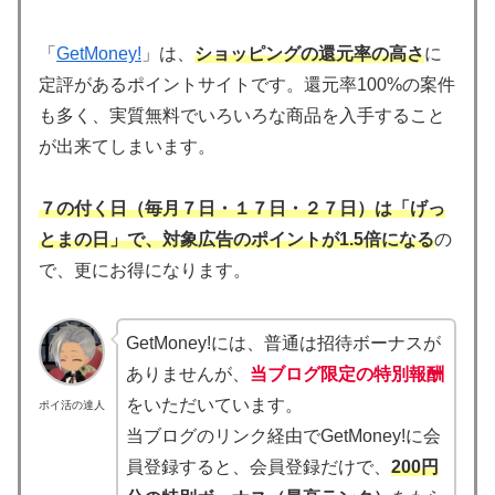
「
GetMoney!
」は、
ショッピングの還元率の高さ
に
定評があるポイントサイトです。還元率100%の案件
も多く、実質無料でいろいろな商品を入手すること
が出来てしまいます。
７の付く日（毎月７日・１７日・２７日）は「げっ
とまの日」で、対象広告のポイントが1.5倍になる
の
で、更にお得になります。
GetMoney!には、普通は招待ボーナスが
ありませんが、
当ブログ限定の特別報酬
をいただいています。
ポイ活の達人
当ブログのリンク経由でGetMoney!に会
員登録すると、会員登録だけで、
200円