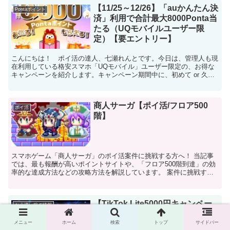
【11/25～12/26】「auかんたん決
Pontaポイント
済」利用で合計最大8000Ponta当
たる（UQモバイルユーザー限
定）【要エントリー】
こんにちは！ ポイ活の達人、七瀬れんとです。今日は、管理人も現
在利用している格安スマホ「UQモバイル」ユーザー限定の、お得な
キャンペーンを紹介します。キャンペーン期間中に、初めて or 久し
ぶりに「auかんたん決済」を利用すると、決済額に応...
商人サーガ【ポイ活/フロア500
ポイ活
階】
スマホゲーム「商人サーガ」のポイ活案件に挑戦する方へ！ 当記事
では、最も報酬が高いポイントサイトや、「フロア500階到達」の効
率的な達成方法などの攻略方法を解説しています。 案件に挑戦する
前に、ぜひご覧ください！
【TikTok Lite5000円キャンペー
お小遣い稼ぎ情報
ン】おすすめポイント交換先とポ
イント交換手順
メニュー
ホーム
検索
トップ
サイドバー