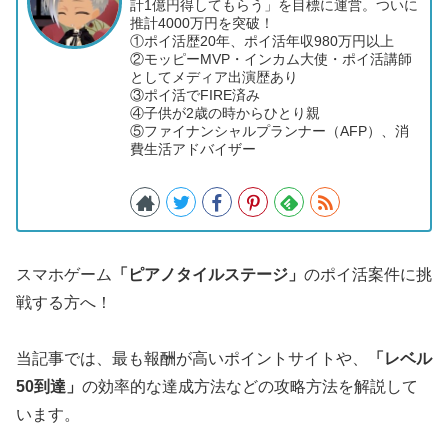
計1億円得してもらう」を目標に運営。ついに
推計4000万円を突破！
①ポイ活歴20年、ポイ活年収980万円以上
②モッピーMVP・インカム大使・ポイ活講師
としてメディア出演歴あり
③ポイ活でFIRE済み
④子供が2歳の時からひとり親
⑤ファイナンシャルプランナー（AFP）、消
費生活アドバイザー
スマホゲーム
「ピアノタイルステージ」
のポイ活案件に挑
戦する方へ！
当記事では、最も報酬が高いポイントサイトや、
「レベル
50到達」
の効率的な達成方法などの攻略方法を解説して
います。