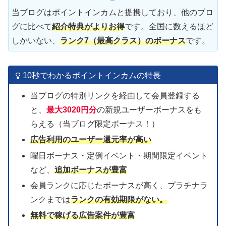
当ブログはポイントインカムと提携しており、他のブロ
グに比べて
紹介特典がよりお得
です。全国に数えるほど
しかいない、
ランク7（最高クラス）のボーナス
です。
10秒でわかるポイントインカムの特長
当ブログの特別リンクを経由して会員登録する
と、
最大3020円分
の新規ユーザーボーナスをも
らえる（当ブログ限定ボーナス！）
広告利用の
ユーザー
還元率が高い
曜日ボーナス・定例イベント・期間限定イベント
など、
追加ボーナスが豊富
会員ランクに応じたボーナスが高く、プラチナラ
ンクまでは
ランクの有効期限がない。
無料で稼げる広告案件が豊富