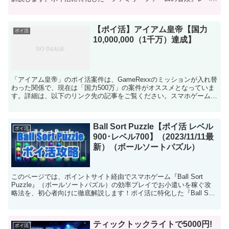
26・レベル22の攻略ページです。ポイ活の達人『ファミ...
【ポイ活】アイアム皇帝【国力
ポイ活
10,000,000（1千万）達成】
「アイアム皇帝」のポイ活案件は、GameRexxのミッションが入れ替
わった関係で、現在は「国力500万」の案件がオススメとなっていま
す。詳細は、以下のリンク先の記事をご覧ください。スマホゲーム
「アイアム皇帝」のポイ活案件に挑戦する方へ！当記...
Ball Sort Puzzle【ポイ活 レベル
ポイ活
900･レベル700】（2023/11/11最
新）（ボールソートパズル）
このページでは、ポイントサイト経由でスマホゲーム『Ball Sort
Puzzle』（ボールソートパズル）の効率プレイでお小遣いを稼ぐ攻
略法を、初心者向けに徹底解説します！ポイ活に特化した『Ball Sort
Puzzle』（ボールソートパ...
ティックトックライトで5000円!
ポイ活