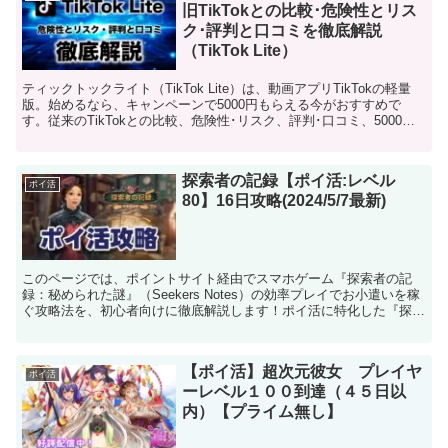
旧TikTokとの比較･危険性とリス
ク･評判と口コミを徹底解説
（TikTok Lite）
ティックトックライト（TikTok Lite）は、動画アプリTikTokの軽量
版。始めるなら、キャンペーンで5000円もらえる今がおすすめで
す。従来のTikTokとの比較、危険性･リスク、評判･口コミ、5000円
ゲットの手順まで徹底解説。あなたの紹介コードを当ブログに掲載す
るキャンペーンも。
探索者の記録【ポイ活:レベル
ポイ活
80】16日攻略(2024/5/7最新)
このページでは、ポイントサイト経由でスマホゲーム『探索者の記
録：秘められた謎』（Seekers Notes）の効率プレイでお小遣いを稼
ぐ攻略法を、初心者向けに徹底解説します！ポイ活に特化した『探索
者の記録』の無課金攻略ページです。このページ...
【ポイ活】超次元彼女 プレイヤ
ポイ活
ーレベル１００到達（４５日以
内）【プライム無し】