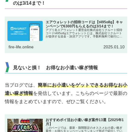
のは3/14まで！
エアウォレットの招待コードは【t495o8g】キャ
ンペーンで6300円もらえるのは3/14まで！
アプリ名エアウォレット運営会社株式会社リクルート招待
コードt495o8gエアウォレットとは、株式会社リクルート
が提供する送金・決済アプリです。手数料無料で銀行に入
出金できるので、口座間の送金に便利です。現金配布のキ
ャンペーンがたびたび行われ...
fire-life.online
2025.01.10
見ないと損！ お得なお小遣い稼ぎ情報
当ブログでは、
簡単にお小遣いをゲットできるお得なお小
遣い稼ぎ情報
を発信しています。こちらのページで最新の
情報をまとめていますので、ぜひご覧ください。
おすすめポイ活お小遣い稼ぎ案件13選【2025年1
月】
このページでは、最新・期間限定のオススメお小遣い稼ぎ
案件・お得なキャンペーンをランキング形式で紹介してい