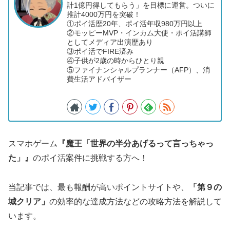
計1億円得してもらう」を目標に運営。ついに
推計4000万円を突破！
①ポイ活歴20年、ポイ活年収980万円以上
②モッピーMVP・インカム大使・ポイ活講師
としてメディア出演歴あり
③ポイ活でFIRE済み
④子供が2歳の時からひとり親
⑤ファイナンシャルプランナー（AFP）、消
費生活アドバイザー
スマホゲーム
『魔王「世界の半分あげるって言っちゃっ
た」』
のポイ活案件に挑戦する方へ！
当記事では、最も報酬が高いポイントサイトや、
「第９の
城クリア」
の効率的な達成方法などの攻略方法を解説して
います。