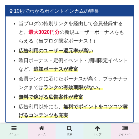
10秒でわかるポイントインカムの特長
当ブログの特別リンクを経由して会員登録する
と、
最大3020円分
の新規ユーザーボーナスをも
らえる（当ブログ限定ボーナス！）
広告利用の
ユーザー
還元率が高い
曜日ボーナス・定例イベント・期間限定イベント
など、
追加ボーナスが豊富
会員ランクに応じたボーナスが高く、プラチナラ
ンクまでは
ランクの有効期限がない。
無料で稼げる広告案件が豊富
広告利用以外にも、
無料でポイントをコツコツ稼
げるコンテンツも充実
メニュー
ホーム
検索
トップ
サイドバー
＼ボーナス最大3020円もらえる特別紹介リンク／