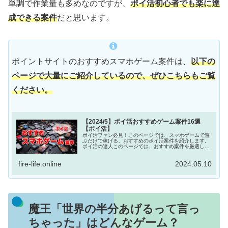
単調で作業量も多めなのですが、
ポイ活初心者でも楽に達
成できる案件
だと思います。
ポイントサイトのおすすめスマホゲーム案件は、
以下の
ページで大量にご紹介しているので、ぜひこちらもご覧
ください。
【2024/5】ポイ活おすすめゲーム案件16選
【ポイ活】
ポイ活ファン必見！このページでは、スマホゲームで遊
ぶだけで稼げる、おすすめのポイ活案件を紹介します。
ポイ活の達人このページでは、おすすめ案件を厳選して
紹介するよ！スマホゲームではありませんが、『TikTok
Lite』のインストールと簡単な...
fire-life.online
2024.05.10
魔王「世界の半分あげるって言っ
ちゃった」はどんなゲーム？