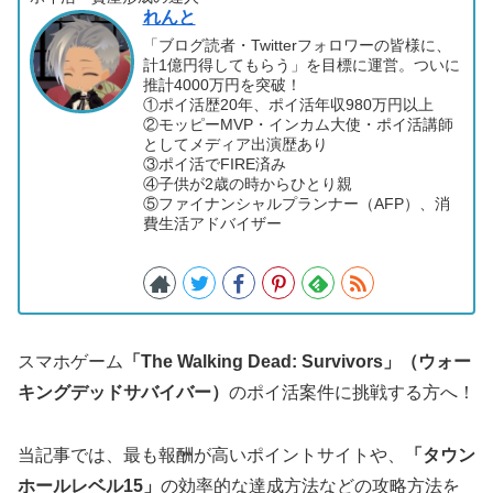
れんと
「ブログ読者・Twitterフォロワーの皆様に、
計1億円得してもらう」を目標に運営。ついに
推計4000万円を突破！
①ポイ活歴20年、ポイ活年収980万円以上
②モッピーMVP・インカム大使・ポイ活講師
としてメディア出演歴あり
③ポイ活でFIRE済み
④子供が2歳の時からひとり親
⑤ファイナンシャルプランナー（AFP）、消
費生活アドバイザー
スマホゲーム
「The Walking Dead: Survivors」（ウォー
キングデッドサバイバー）
のポイ活案件に挑戦する方へ！
当記事では、最も報酬が高いポイントサイトや、
「タウン
ホールレベル15」
の効率的な達成方法などの攻略方法を