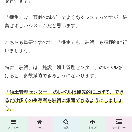
を言います。
「採集」は、類似の城ゲーでよくあるシステムですが、駐
留は珍しいシステムだと思います。
どちらも重要ですので、「採集」も「駐留」も積極的に行
いましょう。
特に「駐留」は、施設「領土管理センター」のレベルを上
げると、多数派遣できるようにないります。
「領土管理センター」 のレベルは優先的に上げて、でき
るだけ多くの生存者を駐留に派遣できるようにしましょ
う。
また、
高レベルのウォーカーを討伐することで、高レベル
メニュー
ホーム
検索
トップ
サイドバー