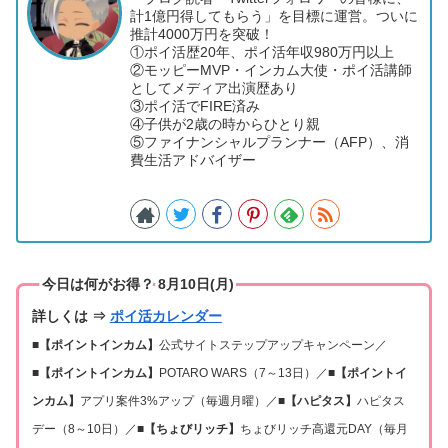
計1億円得してもらう」を目標に運営。ついに
推計4000万円を突破！
①ポイ活歴20年、ポイ活年収980万円以上
②モッピーMVP・インカム大使・ポイ活講師
としてメディア出演歴あり
③ポイ活でFIRE済み
④子供が2歳の時からひとり親
⑤ファイナンシャルプランナー（AFP）、消
費生活アドバイザー
今日は何がお得？ 8月10日(月)
詳しくは ⇒
ポイ活カレンダー
■【ポイントインカム】
公式サイトステップアップキャンペーン／
■【ポイントインカム】
POTARO WARS（7～13日）／
■【ポイントイ
ンカム】
アプリ案件3%アップ（毎週月曜）／
■【ハピタス】
ハピタス
デー（8～10日）／
■【ちょびリッチ】
ちょびリッチ高還元DAY（毎月