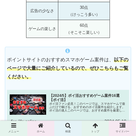
30点
広告の少なさ
（けっこう多い）
60点
ゲームの楽しさ
（そこそこ楽しい）
ポイントサイトのおすすめスマホゲーム案件は、
以下の
ページで大量にご紹介しているので、ぜひこちらもご覧
ください。
【2024/5】ポイ活おすすめゲーム案件16選
【ポイ活】
ポイ活ファン必見！このページでは、スマホゲームで遊
ぶだけで稼げる、おすすめのポイ活案件を紹介します。
ポイ活の達人このページでは、おすすめ案件を厳選して
紹介するよ！スマホゲームではありませんが、『TikTok
Lite』のインストールと簡単な...
fire-life.online
2024.05.10
メニュー
ホーム
検索
トップ
サイドバー