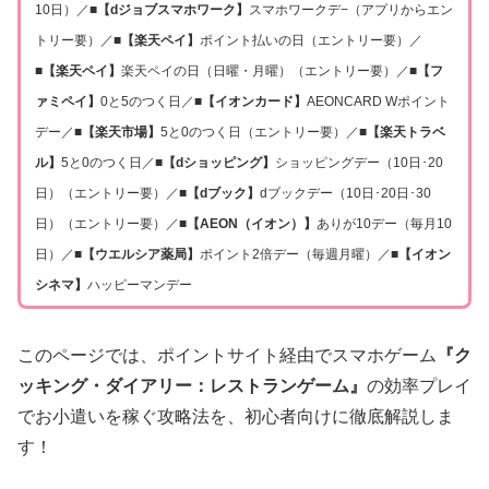
10日）／
■【dジョブスマホワーク】
スマホワークデ−（アプリからエン
トリー要）／
■【楽天ペイ】
ポイント払いの日（エントリー要）／
■【楽天ペイ】
楽天ペイの日（日曜・月曜）（エントリー要）／
■【フ
ァミペイ】
0と5のつく日／
■【イオンカード】
AEONCARD Wポイント
デー／
■【楽天市場】
5と0のつく日（エントリー要）／
■【楽天トラベ
ル】
5と0のつく日／
■【dショッピング】
ショッピングデー（10日･20
日）（エントリー要）／
■【dブック】
dブックデー（10日･20日･30
日）（エントリー要）／
■【AEON（イオン）】
ありが10デー（毎月10
日）／
■【ウエルシア薬局】
ポイント2倍デー（毎週月曜）／
■【イオン
シネマ】
ハッピーマンデー
このページでは、ポイントサイト経由でスマホゲーム
『ク
ッキング・ダイアリー：レストランゲーム』
の効率プレイ
でお小遣いを稼ぐ攻略法を、初心者向けに徹底解説しま
す！