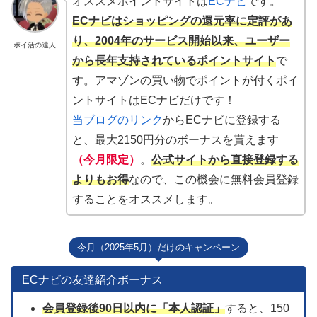
オススメポイントサイトは
ECナビ
です。
ECナビはショッピングの還元率に定評があ
り、2004年のサービス開始以来、ユーザー
ポイ活の達人
から長年支持されているポイントサイト
で
す。アマゾンの買い物でポイントが付くポイ
ントサイトはECナビだけです！
当ブログのリンク
からECナビに登録する
と、最大2150円分のボーナスを貰えます
（今月限定）
。
公式サイトから直接登録する
よりもお得
なので、この機会に無料会員登録
することをオススメします。
今月（2025年5月）だけのキャンペーン
ECナビの友達紹介ボーナス
会員登録後90日以内に「本人認証」
すると、150