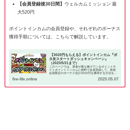
【会員登録後30日間】
ウェルカムミッション 最
大520円
ポイントインカムの会員登録や、それぞれのボーナス
獲得手順については、こちらで解説しています。
【3020円もらえる】ポイントインカム『ポ
タ友スタートダッシュキャンペーン』
（2025/5/31まで）
このページでは、筆者が最も稼げているポイントサ
イトポイントインカムに無料で会員登録して、新規
会員限定のボーナス合計3020円を獲得する方法を解
説します。ポイ活で年間500万円稼ぎ、FIREを達成
fire-life.online
2025.05.07
してポイ活だけで生活している筆者が、ポイ活初心...