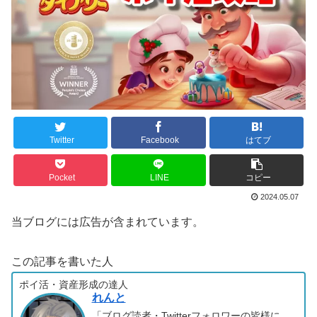
Twitter
Facebook
はてブ
Pocket
LINE
コピー
2024.05.07
当ブログには広告が含まれています。
この記事を書いた人
ポイ活・資産形成の達人
れんと
「ブログ読者・Twitterフォロワーの皆様に、