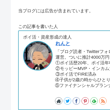
当ブログには広告が含まれています。
この記事を書いた人
ポイ活・資産形成の達人
れんと
「ブログ読者・Twitte
運営。ついに推計4000万
①ポイ活歴20年、ポイ活年
②モッピーMVP・インカ
③ポイ活でFIRE済み
④子供が2歳の時からひと
⑤ファイナンシャルプラン