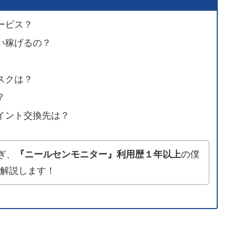
ービス？
い稼げるの？
スクは？
？
イント交換先は？
ぎ、
『ニールセンモニター』利用歴１年以上
の僕
底解説します！