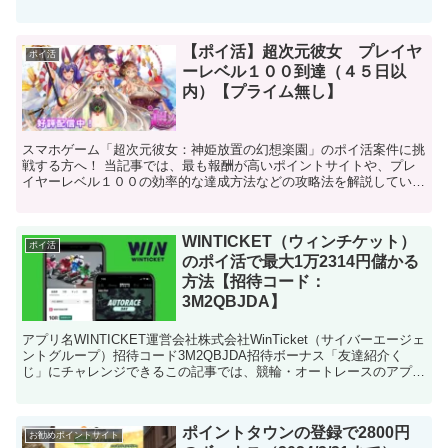
ド』の無課金攻略ページです。このページを読んでわかるこ...
【ポイ活】超次元彼女 プレイヤ
ポイ活
ーレベル１００到達（４５日以
内）【プライム無し】
スマホゲーム「超次元彼女：神姫放置の幻想楽園」のポイ活案件に挑
戦する方へ！ 当記事では、最も報酬が高いポイントサイトや、プレ
イヤーレベル１００の効率的な達成方法などの攻略法を解説していま
す。 案件に挑戦する前に、ぜひご覧ください。
WINTICKET（ウィンチケット）
ポイ活
のポイ活で最大1万2314円儲かる
方法【招待コード：
3M2QBJDA】
アプリ名WINTICKET運営会社株式会社WinTicket（サイバーエージェ
ントグループ）招待コード3M2QBJDA招待ボーナス「友達紹介く
じ」にチャレンジできるこの記事では、競輪・オートレースのアプリ
『WINTICKET』（ウィンチケッ...
ポイントタウンの登録で2800円
お勧めポイントサイト