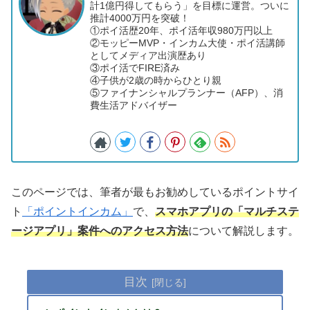
計1億円得してもらう」を目標に運営。ついに
推計4000万円を突破！
①ポイ活歴20年、ポイ活年収980万円以上
②モッピーMVP・インカム大使・ポイ活講師
としてメディア出演歴あり
③ポイ活でFIRE済み
④子供が2歳の時からひとり親
⑤ファイナンシャルプランナー（AFP）、消
費生活アドバイザー
このページでは、筆者が最もお勧めしているポイントサイ
ト
「ポイントインカム」
で、
スマホアプリの「マルチステ
ージアプリ」案件へのアクセス方法
について解説します。
目次