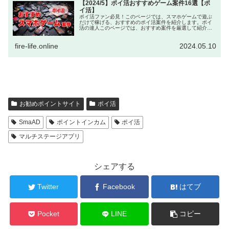
【2024/5】ポイ活おすすめゲーム案件16選【ポ
イ活】
ポイ活ファン必見！このページでは、スマホゲームで遊ぶ
だけで稼げる、おすすめのポイ活案件を紹介します。ポイ
活の達人このページでは、おすすめ案件を厳選して紹介す
るよ！スマホゲームではありませんが、『TikTok Lite』の
インストールと簡単な...
fire-life.online
2024.05.10
お勧めポイントサイト
ポイ活
SmaAD
ポイントインカム
ポイ活
マルチステージアプリ
シェアする
Twitter
Facebook
はてブ
Pocket
LINE
コピー