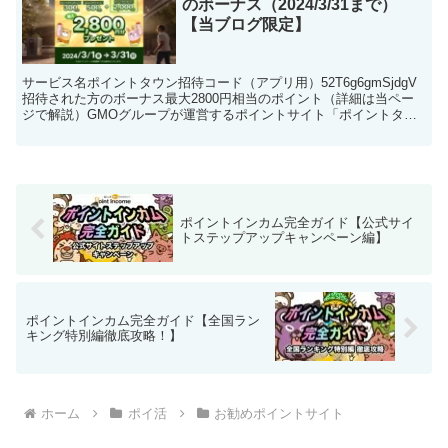
のボーナス（2024/3/31まで）
【当ブログ限定】
サービス名ポイントタウン招待コード（アプリ用）52T6g6gmSjdgV
招待された方のボーナス最大2800円相当のポイント（詳細は当ペー
ジで解説）GMOグループが運営するポイントサイト「ポイントタウ
ン」で、当ブログの招待リンク経由で登録する...
ポイントインカム完全ガイド【公式サイ
トステップアップキャンペーン編】
ポイントインカム完全ガイド【全国ラン
キング特別編徹底攻略！】
ホーム
ポイ活
お勧めポイントサイト