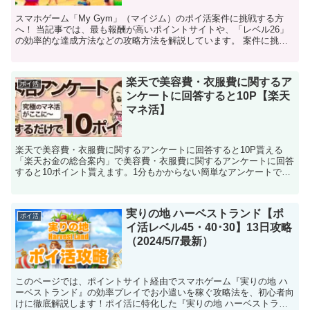
スマホゲーム「My Gym」（マイジム）のポイ活案件に挑戦する方
へ！ 当記事では、最も報酬が高いポイントサイトや、「レベル26」
の効率的な達成方法などの攻略方法を解説しています。 案件に挑戦
する前に、ぜひご覧ください！
楽天で美容費・衣服費に関するア
ポイ活
ンケートに回答すると10P【楽天
マネ活】
楽天で美容費・衣服費に関するアンケートに回答すると10P貰える
「楽天お金の総合案内」で美容費・衣服費に関するアンケートに回答
すると10ポイント貰えます。1分もかからない簡単なアンケートで、
回答することで何かの営業を受けたりすることも無さそう...
実りの地 ハーベストランド【ポ
ポイ活
イ活レベル45・40･30】13日攻略
（2024/5/7最新）
このページでは、ポイントサイト経由でスマホゲーム『実りの地 ハ
ーベストランド』の効率プレイでお小遣いを稼ぐ攻略法を、初心者向
けに徹底解説します！ポイ活に特化した『実りの地 ハーベストラン