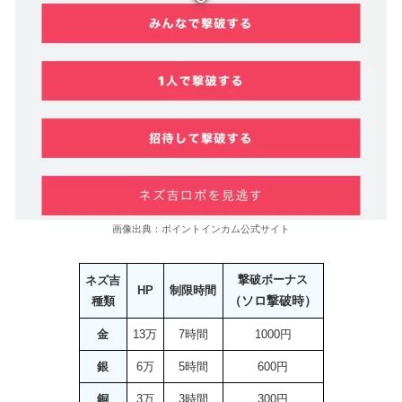
画像出典：ポイントインカム公式サイト
撃破ボーナス
ネズ吉
HP
制限時間
（ソロ撃破時）
種類
金
13万
7時間
1000円
銀
6万
5時間
600円
銅
3万
3時間
300円