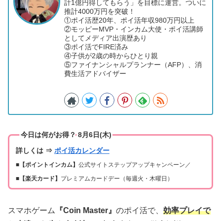
計1億円得してもらう」を目標に運営。ついに
推計4000万円を突破！
①ポイ活歴20年、ポイ活年収980万円以上
②モッピーMVP・インカム大使・ポイ活講師
としてメディア出演歴あり
③ポイ活でFIRE済み
④子供が2歳の時からひとり親
⑤ファイナンシャルプランナー（AFP）、消
費生活アドバイザー
今日は何がお得？ 8月6日(木)
詳しくは ⇒
ポイ活カレンダー
■【ポイントインカム】
公式サイトステップアップキャンペーン／
■【楽天カード】
プレミアムカードデー（毎週火・木曜日）
スマホゲーム
『
Coin Master
』
のポイ活で、
効率プレイで