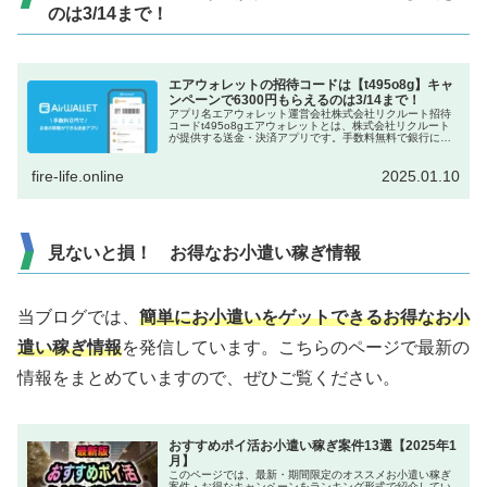
のは3/14まで！
エアウォレットの招待コードは【t495o8g】キャ
ンペーンで6300円もらえるのは3/14まで！
アプリ名エアウォレット運営会社株式会社リクルート招待
コードt495o8gエアウォレットとは、株式会社リクルート
が提供する送金・決済アプリです。手数料無料で銀行に入
出金できるので、口座間の送金に便利です。現金配布のキ
ャンペーンがたびたび行われ...
fire-life.online
2025.01.10
見ないと損！ お得なお小遣い稼ぎ情報
当ブログでは、
簡単にお小遣いをゲットできるお得なお小
遣い稼ぎ情報
を発信しています。こちらのページで最新の
情報をまとめていますので、ぜひご覧ください。
おすすめポイ活お小遣い稼ぎ案件13選【2025年1
月】
このページでは、最新・期間限定のオススメお小遣い稼ぎ
案件・お得なキャンペーンをランキング形式で紹介してい