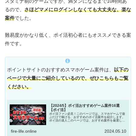
スタミナ制のゲームですが、満タンになるまで10時間あ
るので、
さほどマメにログインしなくても大丈夫な、楽な
案件
でした。
難易度がかなり低く、ポイ活初心者にもオススメできる案
件です。
ポイントサイトのおすすめスマホゲーム案件は、
以下の
ページで大量にご紹介しているので、ぜひこちらもご覧
ください。
【2024/5】ポイ活おすすめゲーム案件16選
【ポイ活】
ポイ活ファン必見！このページでは、スマホゲームで遊
ぶだけで稼げる、おすすめのポイ活案件を紹介します。
ポイ活の達人このページでは、おすすめ案件を厳選して
紹介するよ！スマホゲームではありませんが、『TikTok
Lite』のインストールと簡単な...
fire-life.online
2024.05.10