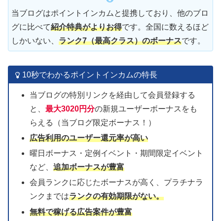
当ブログはポイントインカムと提携しており、他のブロ
グに比べて
紹介特典がよりお得
です。全国に数えるほど
しかいない、
ランク7（最高クラス）のボーナス
です。
10秒でわかるポイントインカムの特長
当ブログの特別リンクを経由して会員登録する
と、
最大3020円分
の新規ユーザーボーナスをも
らえる（当ブログ限定ボーナス！）
広告利用の
ユーザー
還元率が高い
曜日ボーナス・定例イベント・期間限定イベント
など、
追加ボーナスが豊富
会員ランクに応じたボーナスが高く、プラチナラ
ンクまでは
ランクの有効期限がない。
無料で稼げる広告案件が豊富