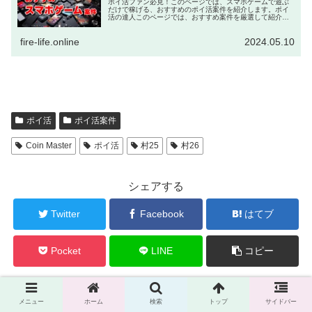
ポイ活ファン必見！このページでは、スマホゲームで遊ぶ
だけで稼げる、おすすめのポイ活案件を紹介します。ポイ
活の達人このページでは、おすすめ案件を厳選して紹介す
るよ！スマホゲームではありませんが、『TikTok Lite』の
インストールと簡単な...
fire-life.online
2024.05.10
ポイ活
ポイ活案件
Coin Master
ポイ活
村25
村26
シェアする
Twitter
Facebook
はてブ
Pocket
LINE
コピー
れんとをフォローする
メニュー
ホーム
検索
トップ
サイドバー