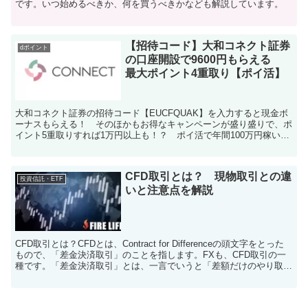
です。いつ始めるべきか、何を買うべきかなども解説しています。
【招待コード】大和コネクト証券
dポイント
の口座開設で9600円もらえる
最大ポイント4重取り【ポイ活】
大和コネクト証券の招待コード【EUCFQUAK】を入力すると現金ボ
ーナスもらえる！ そのほかもお得なキャンペーンが盛り盛りで、ポ
イント5重取りすれば1万円以上も！？ ポイ活で年間100万円稼いだ
「ポイ活の達人」が、ポイント最大5重取りの手順を徹底解説しま
す！
CFD取引とは？ 現物取引との違
投資信託・ETF
いと注意点を解説
CFD取引とは？CFDとは、Contract for Differenceの頭文字をとった
もので、「差金決済取引」のことを指します。FXも、CFD取引の一
種です。「差金決済取引」とは、一言でいうと「差額だけのやり取り
が発生する取引」です。現...