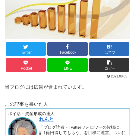
Twitter
Facebook
はてブ
Pocket
LINE
コピー
2021.08.05
当ブログには広告が含まれています。
この記事を書いた人
ポイ活・資産形成の達人
れんと
「ブログ読者・Twitterフォロワーの皆様に、
計1億円得してもらう」を目標に運営。ついに