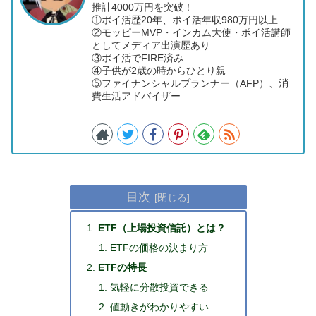
推計4000万円を突破！
①ポイ活歴20年、ポイ活年収980万円以上
②モッピーMVP・インカム大使・ポイ活講師
としてメディア出演歴あり
③ポイ活でFIRE済み
④子供が2歳の時からひとり親
⑤ファイナンシャルプランナー（AFP）、消
費生活アドバイザー
目次
ETF（上場投資信託）とは？
ETFの価格の決まり方
ETFの特長
気軽に分散投資できる
値動きがわかりやすい