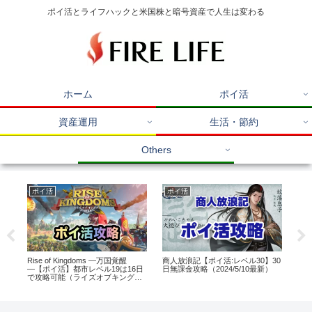
ポイ活とライフハックと米国株と暗号資産で人生は変わる
ホーム
ポイ活
資産運用
生活・節約
Others
ポイ活
ポイ活
ポ
（ワ
Rise of Kingdoms ―万国覚醒
商人放浪記【ポイ活:レベル30】30
Di
7万
―【ポイ活】都市レベル19は16日
日無課金攻略（2024/5/10最新）
50
で攻略可能（ライズオブキングダ
り
ム）