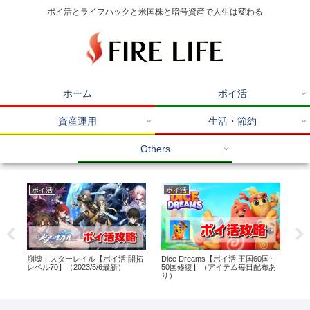
ポイ活とライフハックと米国株と暗号資産で人生は変わる
ホーム
ポイ活
資産運用
生活・節約
Others
ポイ活
ポイ活
ポ
30
崩壊：スターレイル【ポイ活:開拓
Dice Dreams【ポイ活:王国60国･
Ris
）
レベル70】（2023/5/6最新）
50国修復】（アイテム毎日配布あ
―【
り）
で
ム