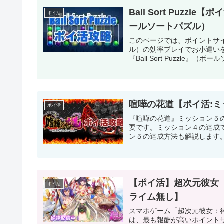
Ball Sort Puzzle
ポイ活
ールソートパズル）
このページでは、ポイントサイト経
ル）の効率プレイでお小遣い
『Ball Sort Puzzle』（ボー
喧嘩の花道【ポイ活:ミッシ
ポイ活
『喧嘩の花道』ミッション５
要です。ミッション４の達成
ン５の達成方法も解説します
【ポイ活】超次元彼女
ポイ活
ライム無し】
スマホゲーム「超次元彼女：
は、最も報酬が高いポイント