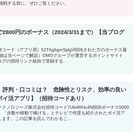
に挑戦する前に、ぜひご覧ください。
800円のボーナス（2024/3/31まで）【当ブログ
ード（アプリ用）52T6g6gmSjdgV招待された方のボーナス最
詳細は当ページで解説）GMOグループが運営するポイントサイト
グの招待リンク経由で登録する...
 評判・口コミは？ 危険性とリスク、効率の良い
ポイ活アプリ】（招待コードあり）
ノロジーズ株式会社招待コード7UbARHu4N招待ボーナス5000
は、「歩数や移動で稼げる」とテレビで何度も紹介されたポイ活ア
ます。この記事を読んでわかるこ...