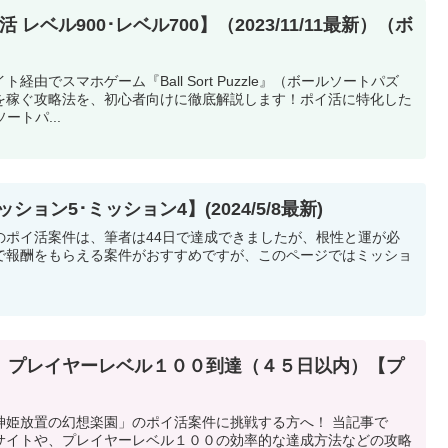
【ポイ活 レベル900･レベル700】（2023/11/11最新）（ボ
由でスマホゲーム『Ball Sort Puzzle』（ボールソートパズ
を稼ぐ攻略法を、初心者向けに徹底解説します！ポイ活に特化した
ルソートパ...
ョン5･ミッション4】(2024/5/8最新)
のポイ活案件は、筆者は44日で達成できましたが、根性と運が必
で報酬をもらえる案件がおすすめですが、このページではミッショ
。
 プレイヤーレベル１００到達（４５日以内）【プ
神姫放置の幻想楽園」のポイ活案件に挑戦する方へ！ 当記事で
サイトや、プレイヤーレベル１００の効率的な達成方法などの攻略