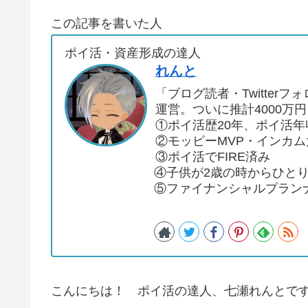
この記事を書いた人
ポイ活・資産形成の達人
れんと
「ブログ読者・Twitte
運営。ついに推計4000万
①ポイ活歴20年、ポイ活年
②モッピーMVP・インカ
③ポイ活でFIRE済み
④子供が2歳の時からひと
⑤ファイナンシャルプラン
こんにちは！ ポイ活の達人、七瀬れんとで