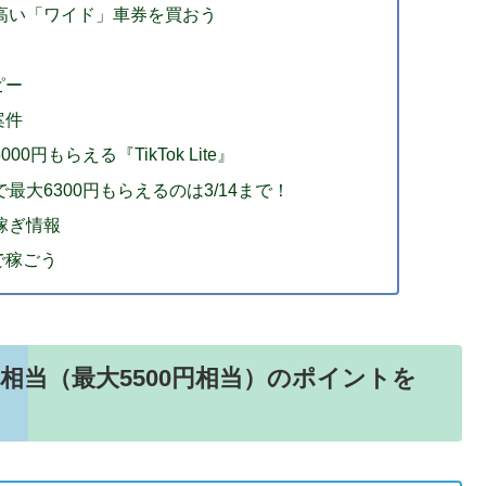
の高い「ワイド」車券を買おう
ピー
案件
円もらえる『TikTok Lite』
大6300円もらえるのは3/14まで！
稼ぎ情報
で稼ごう
円相当（最大5500円相当）のポイントを