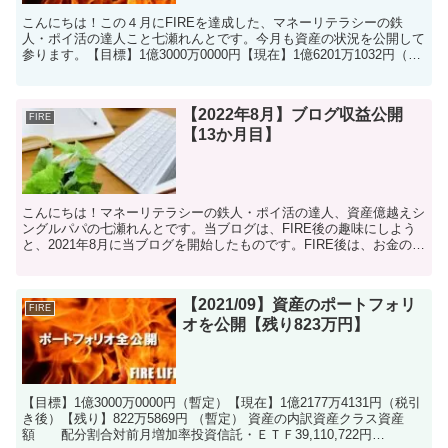
こんにちは！この４月にFIREを達成した、マネーリテラシーの鉄
人・ポイ活の達人こと七瀬れんとです。今月も資産の状況を公開して
参ります。【目標】1億3000万0000円【現在】1億6201万1032円（税
引き後）【超過】3201万1032円【...
【2022年8月】ブログ収益公開
FIRE
【13か月目】
こんにちは！マネーリテラシーの鉄人・ポイ活の達人、資産億越えシ
ングルパパの七瀬れんとです。当ブログは、FIRE後の趣味にしよう
と、2021年8月に当ブログを開始したものです。FIRE後は、お金のか
かる趣味を持つよりは、多少なりともお金を稼げ...
【2021/09】資産のポートフォリ
FIRE
オを公開【残り823万円】
【目標】1億3000万0000円（暫定）【現在】1億2177万4131円（税引
き後）【残り】822万5869円 （暫定） 資産の内訳資産クラス資産
額 配分割合対前月増加率投資信託・ＥＴＦ39,110,722円