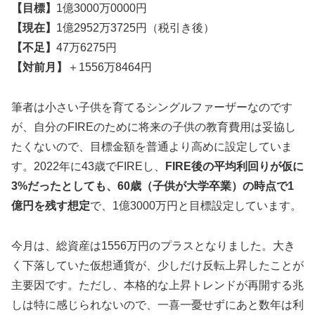
【目標】
1億3000万0000円
【現在】
1億2952万3725円（税引き後）
【不足】
47万6275円
【対前月】
＋1556万8464円
筆者は小さい子供を育てるシングルファーザーなのです
が、自分のFIREのために将来の子供の教育費用は妥協し
たくないので、目標金額を普通より高めに設定していま
す。2022年に43歳でFIREし、
FIRE後の平均利回りが仮に
3%だったとしても、60歳（子供が大学卒業）の時点で1
億円を残す想定
で、1億3000万円と目標設定しています。
今月は、総資産は1556万円のプラスとなりました。大き
く下落していた仮想通貨が、少しだけ反転上昇したことが
主要因です。ただし、本格的な上昇トレンドが再開する兆
しは特に感じられないので、一喜一憂せずにあと数年は利