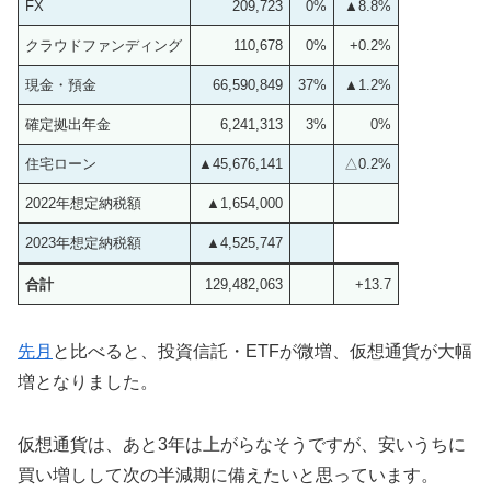
FX
209,723
0%
▲8.8%
クラウドファンディング
110,678
0%
+0.2%
現金・預金
66,590,849
37%
▲1.2%
確定拠出年金
6,241,313
3%
0%
住宅ローン
▲45,676,141
△0.2%
2022年想定納税額
▲1,654,000
2023年想定納税額
▲4,525,747
合計
129,482,063
+13.7
先月
と比べると、投資信託・ETFが微増、仮想通貨が大幅
増となりました。
仮想通貨は、あと3年は上がらなそうですが、安いうちに
買い増しして次の半減期に備えたいと思っています。