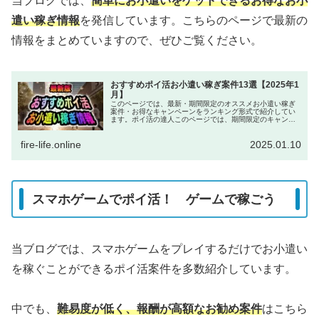
当ブログでは、
簡単にお小遣いをゲットできるお得なお小
遣い稼ぎ情報
を発信しています。こちらのページで最新の
情報をまとめていますので、ぜひご覧ください。
おすすめポイ活お小遣い稼ぎ案件13選【2025年1
月】
このページでは、最新・期間限定のオススメお小遣い稼ぎ
案件・お得なキャンペーンをランキング形式で紹介してい
ます。ポイ活の達人このページでは、期間限定のキャンペ
ーンを中心に紹介しています。チャンスを逃さないのが、
ポイ活で稼ぐ秘訣です！Xなどのア...
fire-life.online
2025.01.10
スマホゲームでポイ活！ ゲームで稼ごう
当ブログでは、スマホゲームをプレイするだけでお小遣い
を稼ぐことができるポイ活案件を多数紹介しています。
中でも、
難易度が低く、報酬が高額なお勧め案件
はこちら