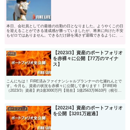
本日、会社員としての最後の出勤の日となりました。ようやくこの日
を迎えることができる達成感が勝っていましたが、将来に向けた不安
もゼロではありません。できるだけ跡を濁さず退職できるように、最
後の方は残務に忙殺され、お世話になった方にも一部しか挨...
【2023/3】資産のポートフォリオ
FIRE
を赤裸々に公開【77万のマイナ
ス】
こんにちは！ FIRE済みファイナンシャルプランナーの七瀬れんとで
す。今月も、資産の状況を赤裸々に公開して参ります！【FIRE時
（2023/3）資産】約1億3000万円【現在】1億2563万8610円（税引き
後）【FIRE後の増減】▲436...
【2022/4】資産のポートフォリオ
ポートフォリオ
を公開【3201万超過】