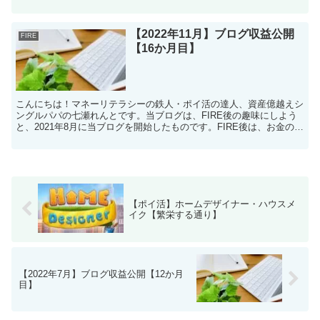
26％3.3%暗号資産（仮想通...
【2022年11月】ブログ収益公開
FIRE
【16か月目】
こんにちは！マネーリテラシーの鉄人・ポイ活の達人、資産億越えシ
ングルパパの七瀬れんとです。当ブログは、FIRE後の趣味にしよう
と、2021年8月に当ブログを開始したものです。FIRE後は、お金のか
かる趣味を持つよりは、多少なりともお金を稼げ...
【ポイ活】ホームデザイナー・ハウスメ
イク【繁栄する通り】
【2022年7月】ブログ収益公開【12か月
目】