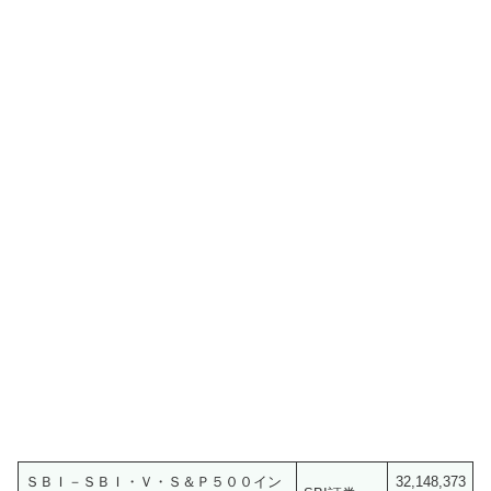
ＳＢＩ－ＳＢＩ・Ｖ・Ｓ＆Ｐ５００イン
32,148,373