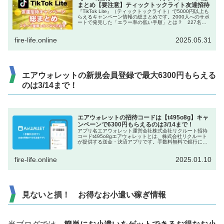
まとめ【要注意】ティックトックライト友達招待
『TikTok Lite』（ティックトックライト）で5000円以上も
らえるキャンペーン情報の総まとめです。2000人へのサポ
ートで発見した「エラー率の低い手順」とは？ 227名が
355万円をゲットした、当ブログ独自キャンペーンも！
fire-life.online
2025.05.31
エアウォレットの新規会員登録で最大6300円もらえる
のは3/14まで！
エアウォレットの招待コードは【t495o8g】キャ
ンペーンで6300円もらえるのは3/14まで！
アプリ名エアウォレット運営会社株式会社リクルート招待
コードt495o8gエアウォレットとは、株式会社リクルート
が提供する送金・決済アプリです。手数料無料で銀行に入
出金できるので、口座間の送金に便利です。現金配布のキ
ャンペーンがたびたび行われ...
fire-life.online
2025.01.10
見ないと損！ お得なお小遣い稼ぎ情報